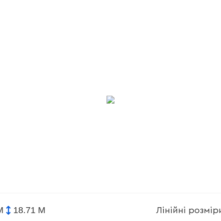
М
18.71 М
Лінійні розмі