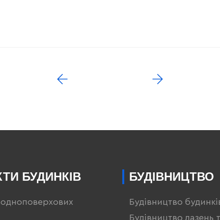
ТИ БУДИНКІВ
БУДІВНИЦТВО
 одноповерхових
Будівництво будинкі
Будівництво лазень 