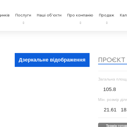
инків
Послуги
Наші об'єкти
Про компанію
Продаж
Кал
ПРОЄКТ
Дзеркальне відображення
Загальна площ
105.8
Мін. розмір діл
21.61
18
термін гото