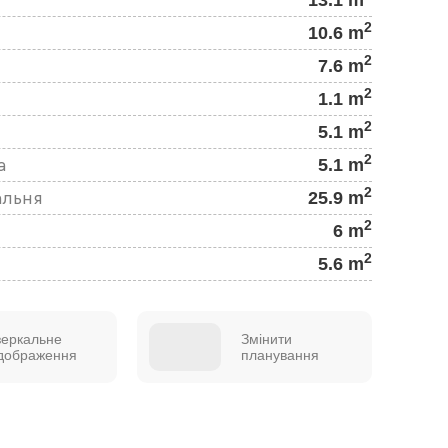
2
10.6 m
2
7.6 m
2
1.1 m
2
5.1 m
2
5.1 m
а
2
25.9 m
альня
2
6 m
2
5.6 m
зеркальне
Змінити
ідображення
планування