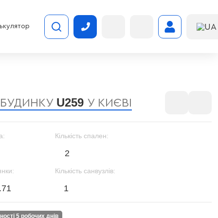
UA
ькулятор
U259
 БУДИНКУ
У КИЄВІ
а:
Кількість спален:
2
янки:
Кількість санвузлів:
.71
1
вності 5 робочих днів