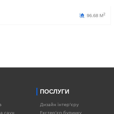
2
96.68 М
ПОСЛУГИ
в
Дизайн інтер'єру
та саун
Екстер'єр будинку