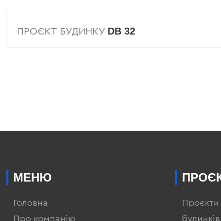
DB 32
ПРОЄКТ БУДИНКУ
МЕНЮ
ПРОЄК
Головна
Проєкти
Про компанію
будинків