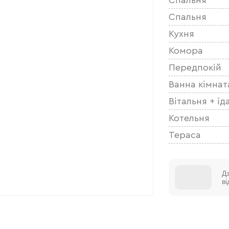
Спальня
Кухня
Комора
Передпокій
Ванна кімнат
Вітальня + їд
Котельня
Тераса
Д
в