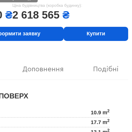
Ціна будівництва (коробка будинку):
0
₴
2 618 565
₴
ормити заявку
Купити
Доповнення
Подібні
ПОВЕРХ
2
10.9 m
2
17.7 m
2
13.1 m