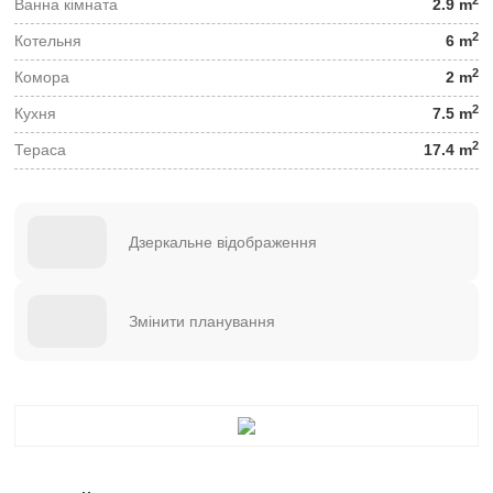
2
Ванна кімната
2.9 m
2
Котельня
6 m
2
Комора
2 m
2
Кухня
7.5 m
2
Тераса
17.4 m
Дзеркальне відображення
Змінити планування