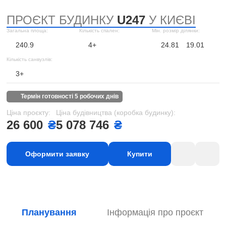
ПРОЄКТ БУДИНКУ
U247
У КИЄВІ
Загальна площа:
Кількість спален:
Мін. розмір ділянки:
240.9
4+
24.81
19.01
Кількість санвузлів:
3+
термін готовності 5 робочих днів
Ціна проєкту:
Ціна будівництва (коробка будинку):
26 600
₴
5 078 746
₴
Оформити заявку
Купити
Планування
Інформація про проєкт