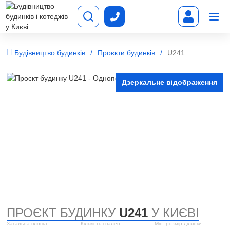
Будівництво будинків
Проєкти будинків
U241
Дзеркальне відображення
ПРОЄКТ БУДИНКУ
U241
У КИЄВІ
Загальна площа:
Кількість спален:
Мін. розмір ділянки: