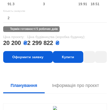
91.3
3
19.91
18.51
Кількість санвузлів:
2
термін готовності 5 робочих днів
Ціна проєкту:
Ціна будівництва (коробка будинку):
20 200
₴
2 299 822
₴
Оформити заявку
Купити
Планування
Інформація про проєкт