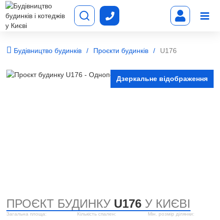
Будівництво будинків
Проєкти будинків
U176
Дзеркальне відображення
ПРОЄКТ БУДИНКУ
U176
У КИЄВІ
Загальна площа:
Кількість спален:
Мін. розмір ділянки: