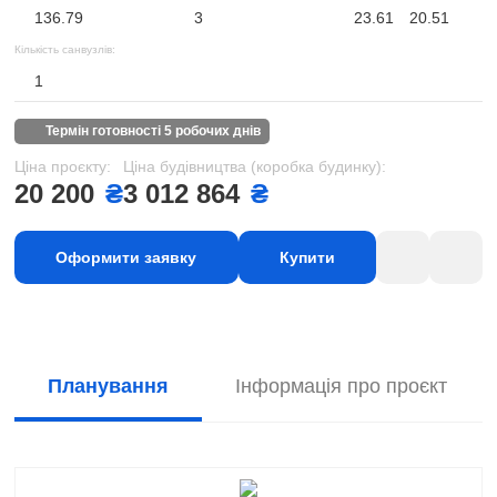
136.79
3
23.61
20.51
Кількість санвузлів:
1
термін готовності 5 робочих днів
Ціна проєкту:
Ціна будівництва (коробка будинку):
20 200
₴
3 012 864
₴
Оформити заявку
Купити
Планування
Інформація про проєкт