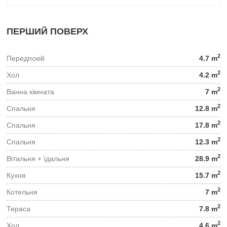
ПЕРШИЙ ПОВЕРХ
2
Передпокій
4.7 m
2
Хол
4.2 m
2
Ванна кімната
7 m
2
Спальня
12.8 m
2
Спальня
17.8 m
2
Спальня
12.3 m
2
Вітальня + їдальня
28.9 m
2
Кухня
15.7 m
2
Котельня
7 m
2
Тераса
7.8 m
2
Хол
4.6 m