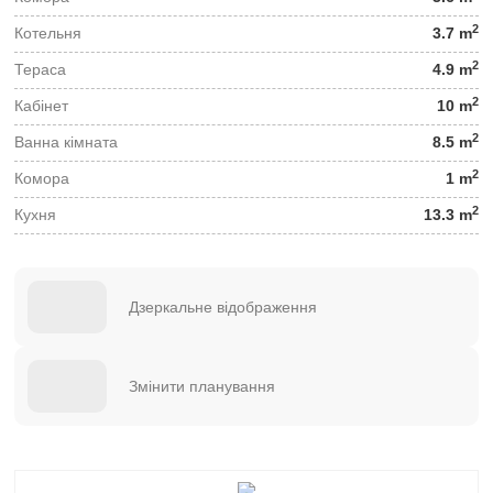
2
Котельня
3.7 m
2
Тераса
4.9 m
2
Кабінет
10 m
2
Ванна кімната
8.5 m
2
Комора
1 m
2
Кухня
13.3 m
Дзеркальне відображення
Змінити планування