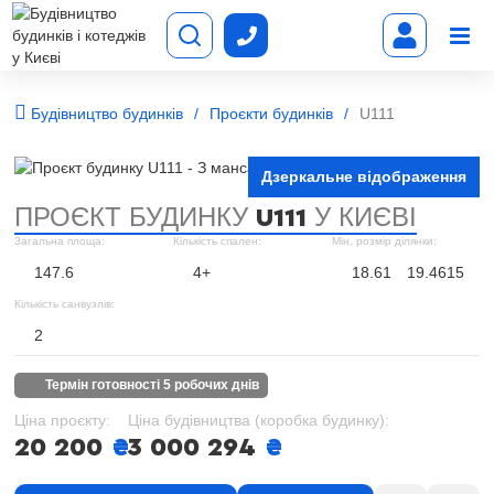
Будівництво будинків
Проєкти будинків
U111
Дзеркальне відображення
ПРОЄКТ БУДИНКУ
У КИЄВІ
U111
Загальна площа:
Кількість спален:
Мін. розмір ділянки:
147.6
4+
18.61
19.4615
Кількість санвузлів:
2
термін готовності 5 робочих днів
Ціна проєкту:
Ціна будівництва (коробка будинку):
20 200
₴
3 000 294
₴