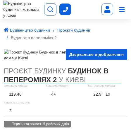
Будівництво будинків
Проєкти будинків
Будинок в пепероміях 2
Дзеркальне відображення
ПРОЄКТ БУДИНКУ
БУДИНОК В
ПЕПЕРОМІЯХ 2
У КИЄВІ
Загальна площа:
Кількість спален:
Мін. розмір ділянки:
119.46
4+
22.9
19
Кількість санвузлів:
2
термін готовності 5 робочих днів