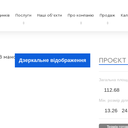
инків
Послуги
Наші об'єкти
Про компанію
Продаж
Кал
ПРОЄКТ
Дзеркальне відображення
Загальна площ
112.68
Мін. розмір діл
13.26
24
термін гото