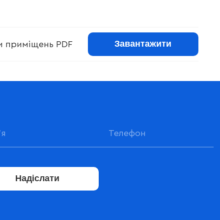
Завантажити
ри приміщень PDF
Надіслати