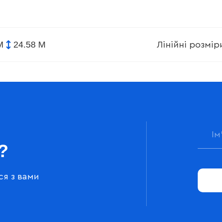
М
24.58 М
Лінійні розмі
?
ся з вами