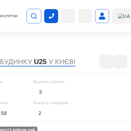
UA
ькулятор
U25
 БУДИНКУ
У КИЄВІ
а:
Кількість спален:
3
янки:
Кількість санвузлів:
.58
2
вності 5 робочих днів