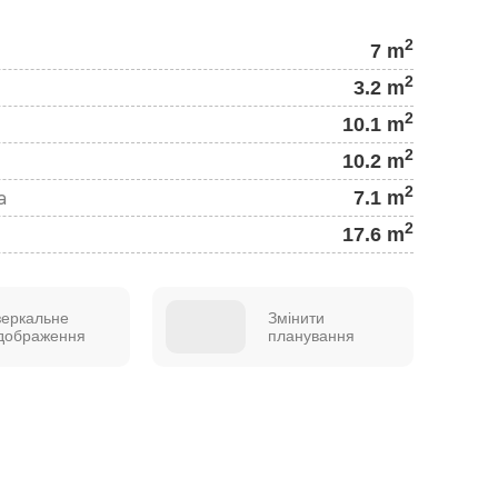
2
7 m
2
3.2 m
2
10.1 m
2
10.2 m
2
7.1 m
а
2
17.6 m
зеркальне
Змінити
ідображення
планування