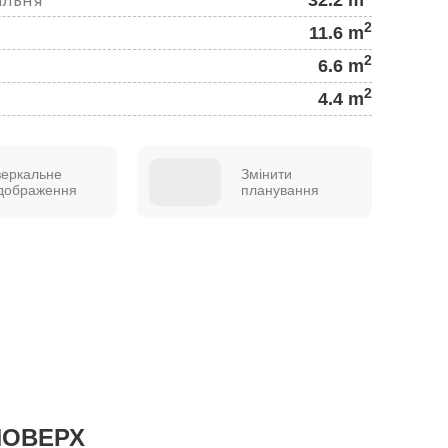
2
11.6 m
2
6.6 m
2
4.4 m
зеркальне
Змінити
ідображення
планування
ПОВЕРХ