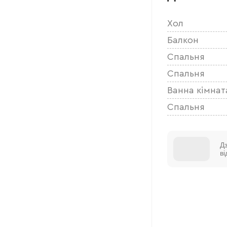
Хол
Балкон
Спальня
Спальня
Ванна кімнат
Спальня
Д
в