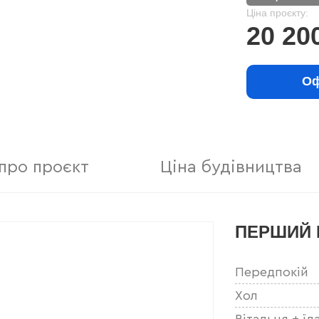
Ціна проєкту:
20 20
Оф
про проєкт
Ціна будівництва
ПЕРШИЙ 
Передпокій
Хол
Вітальня + їд