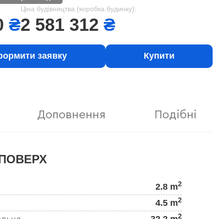
Ціна будівництва (коробка будинку):
0
₴
2 581 312
₴
ормити заявку
Купити
Доповнення
Подібні
ПОВЕРХ
2
2.8 m
2
4.5 m
2
32.2 m
альня