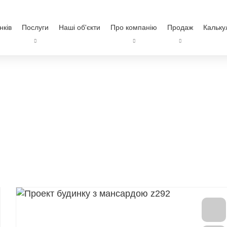
нків
Послуги
Наші об'єкти
Про компанію
Продаж
Кальку