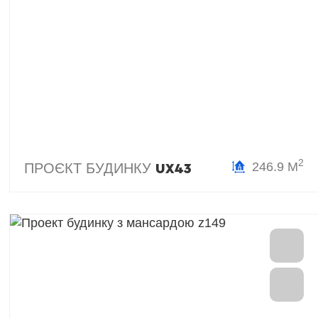
2
246.9 М
ПРОЄКТ БУДИНКУ
UX43