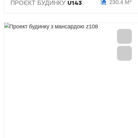
2
230.4 М
ПРОЄКТ БУДИНКУ
U143