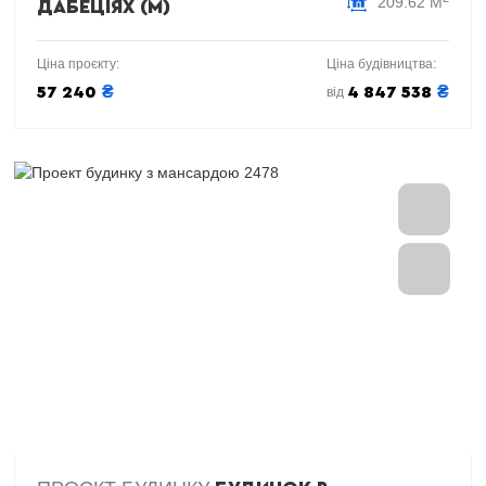
209.62 М
ДАБЕЦІЯХ (М)
Ціна проєкту:
Ціна будівництва:
₴
₴
57 240
4 847 538
від