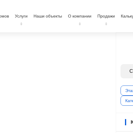
омов
Услуги
Наши объекты
О компании
Продажи
Кальк
С
Эта
Кат