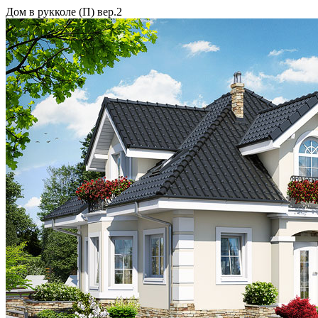
Дом в рукколе (П) вер.2